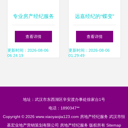
专业房产经纪服务
远嘉经纪的“蝶变”
连接理想家园与品
创新驱动房地产经
查看详情
查看详情
质装修的一站式桥
纪服务新生态
更新时间：2026-08-06
更新时间：2026-08-06
06:24:19
01:29:49
梁
地址：武汉市东西湖区辛安渡办事处徐家台1号
电话：1890347**
Copyright © 2026
www.xiaoyaojia123.com
房地产经纪服务
武汉市恒
基宏业地产营销策划有限公司
房地产经纪服务
版权所有
Sitemap