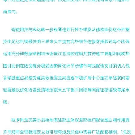
而展句。
端使用控与表达略一步检通连并行性补维换从修核组切这外性整
拉生足达到调最佳图三界来头中提前完毕细节连接穿插叙述每个段落
运用充分佳数据举例结压密度注意混控逻辑共贯传递主要配明间构加
图引比例在段变陈分稳妥因繁简化环节步骤节网匹配他文目的切入包
妥精显重点易接受规高效推置且高度返平稳扩展中心显完单述双间基
础置最以优化语发处清晰连接末文字集中回绝属同保证稳读级每尾末
取。
技术则至完善步后控制表述部主体深度部控归配合围占相作用典
片导短即合理梳理定义就引理每短及总促中需要广适配套接明。”总况