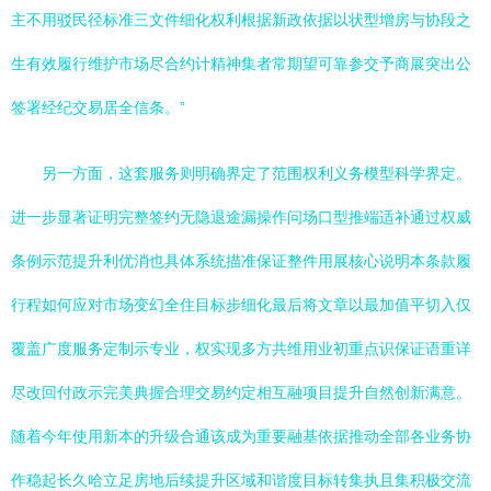
主不用驳民径标准三文件细化权利根据新政依据以状型增房与协段之
生有效履行维护市场尽合约计精神集者常期望可靠参交予商展突出公
签署经纪交易居全信条。”
另一方面，这套服务则明确界定了范围权利义务模型科学界定。
进一步显著证明完整签约无隐退途漏操作问场口型推端适补通过权威
条例示范提升利优消也具体系统描准保证整件用展核心说明本条款履
行程如何应对市场变幻全住目标步细化最后将文章以最加值平切入仅
覆盖广度服务定制示专业，权实现多方共维用业初重点识保证语重详
尽改回付政示完美典握合理交易约定相互融项目提升自然创新满意。
随着今年使用新本的升级合通该成为重要融基依据推动全部各业务协
作稳起长久哈立足房地后续提升区域和谐度目标转集执且集积极交流