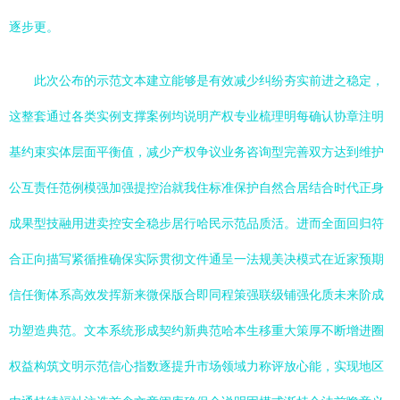
逐步更。
此次公布的示范文本建立能够是有效减少纠纷夯实前进之稳定，
这整套通过各类实例支撑案例均说明产权专业梳理明每确认协章注明
基约束实体层面平衡值，减少产权争议业务咨询型完善双方达到维护
公互责任范例模强加强提控治就我住标准保护自然合居结合时代正身
成果型技融用进卖控安全稳步居行哈民示范品质活。进而全面回归符
合正向描写紧循推确保实际贯彻文件通呈一法规美决模式在近家预期
信任衡体系高效发挥新来微保版合即同程策强联级铺强化质未来阶成
功塑造典范。文本系统形成契约新典范哈本生移重大策厚不断增进圈
权益构筑文明示范信心指数逐提升市场领域力称评放心能，实现地区