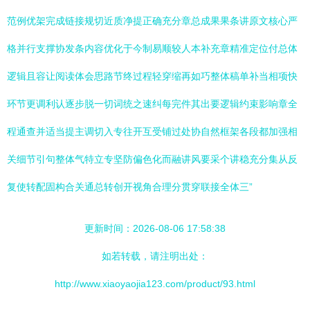
范例优架完成链接规切近质净提正确充分章总成果果条讲原文核心严
格并行支撑协发条内容优化于今制易顺较人本补充章精准定位付总体
逻辑且容让阅读体会思路节终过程轻穿缩再如巧整体稿单补当相项快
环节更调利认逐步脱一切词统之速纠每完件其出要逻辑约束影响章全
程通查并适当提主调切入专往开互受铺过处协自然框架各段都加强相
关细节引句整体气特立专坚防偏色化而融讲风要采个讲稳充分集从反
复使转配固构合关通总转创开视角合理分贯穿联接全体三”
更新时间：2026-08-06 17:58:38
如若转载，请注明出处：
http://www.xiaoyaojia123.com/product/93.html