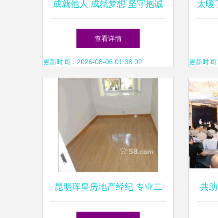
成就他人 成就梦想 坚守抱诚
太暖
守真，让房屋交易更安全
查看详情
更新时间：2026-08-06 01:38:02
更新时间：20
昆明珲皇房地产经纪 专业二
共助
手房服务，助您安家春城
家房